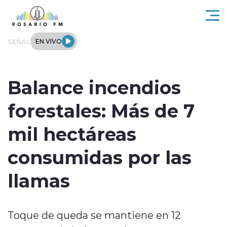
Click acá para ir directamente al contenido
SEÑAL
EN VIVO
Rosario FM
Balance incendios
Actualidad
forestales: Más de 7
Regionales
mil hectáreas
Tendencias
consumidas por las
Internacional
llamas
Deportes
Toque de queda se mantiene en 12
Entrevistas