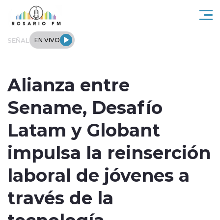
Click acá para ir directamente al contenido
SEÑAL
EN VIVO
Rosario FM
Alianza entre
Actualidad
Sename, Desafío
Regionales
Latam y Globant
Tendencias
impulsa la reinserción
Internacional
laboral de jóvenes a
Deportes
través de la
tecnología
Entrevistas