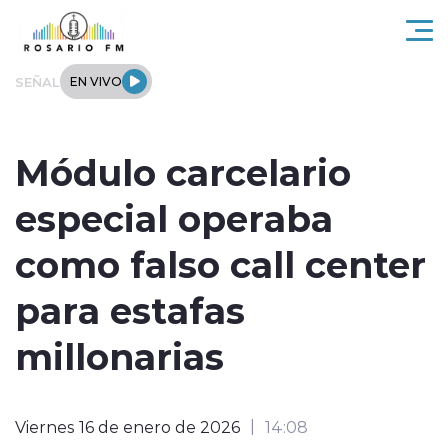
Click acá para ir directamente al contenido
SEÑAL
EN VIVO
Rosario FM
Módulo carcelario
Actualidad
especial operaba
Regionales
como falso call center
Tendencias
para estafas
Internacional
millonarias
Deportes
Viernes 16 de enero de 2026
14:08
Entrevistas